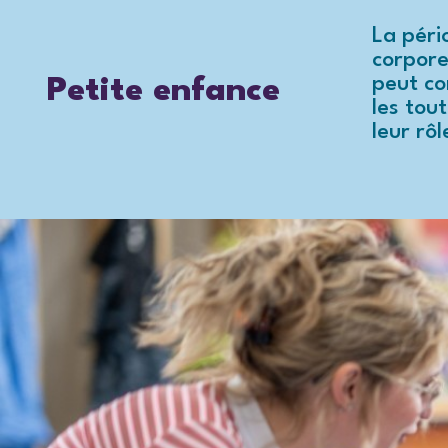
La péri
corpore
peut co
Petite enfance
les tou
leur rôl