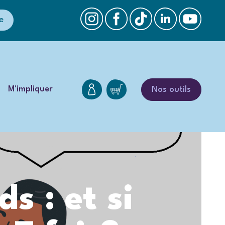
e
M'impliquer
Nos outils
s : et si