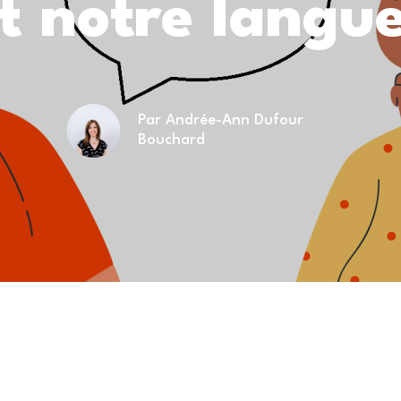
t notre langue
Par Andrée-Ann Dufour
Bouchard