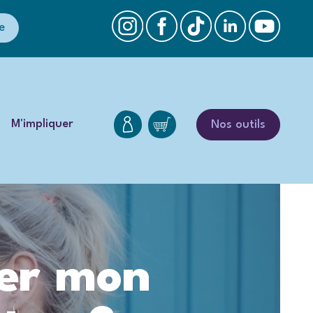
e
M'impliquer
Nos outils
er mon