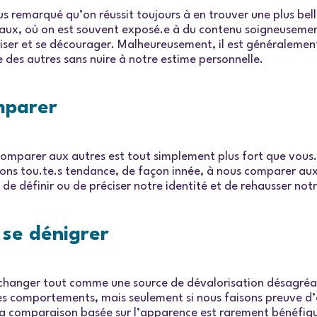
remarqué qu’on réussit toujours à en trouver une plus belle
iaux, où on est souvent exposé.e à du contenu soigneusement 
riser et se décourager. Malheureusement, il est généralemen
e des autres sans nuire à notre estime personnelle.
mparer
s comparer aux autres est tout simplement plus fort que vo
s tou.te.s tendance, de façon innée, à nous comparer aux 
 de définir ou de préciser notre identité et de rehausser notr
se dénigrer
 changer tout comme une source de dévalorisation désagréa
et les comportements, mais seulement si nous faisons preuve 
 la comparaison basée sur l’apparence est rarement bénéfiq