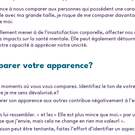
ance à nous comparer aux personnes qui possèdent une carac
able avec ma grande taille, je risque de me comparer davant
e moi.
lement mener à de l’insatisfaction corporelle, affecter nos
es impacts sur la santé mentale. Elle peut également détour
notre capacité à apprécier notre unicité.
parer votre apparence?
 moments où vous vous comparez. Identifiez le ton de votre 
e je me sens dévalorisé.e?
rer son apparence aux autres contribue négativement à l’est
lui ressembler. » et les « Elle est plus mince que moi.» par un 
e que j’envie, mais cela ne change en rien ma valeur! ».
on peut être tentante, faites l’effort d’identifier un aspe