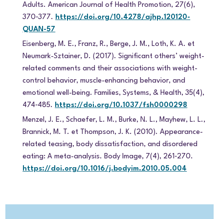
Adults. American Journal of Health Promotion, 27(6),
370‑377.
https://doi.org/10.4278/ajhp.120120-
QUAN-57
Eisenberg, M. E., Franz, R., Berge, J. M., Loth, K. A. et
Neumark-Sztainer, D. (2017). Significant others’ weight-
related comments and their associations with weight-
control behavior, muscle-enhancing behavior, and
emotional well-being. Families, Systems, & Health, 35(4),
474‑485.
https://doi.org/10.1037/fsh0000298
Menzel, J. E., Schaefer, L. M., Burke, N. L., Mayhew, L. L.,
Brannick, M. T. et Thompson, J. K. (2010). Appearance-
related teasing, body dissatisfaction, and disordered
eating: A meta-analysis.
Body Image, 7(4), 261‑270.
https://doi.org/10.1016/j.bodyim.2010.05.004